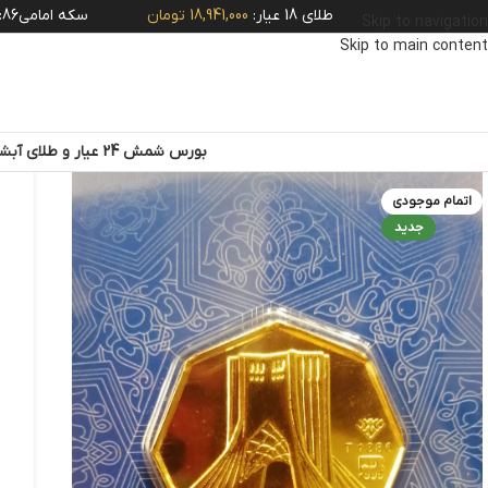
طلای 18 عیار:
18,941,000 تومان
سکه امامی86:
8,250,000
Skip to navigation
Skip to main content
بورس شمش 24 عیار و طلای آبشده
اتمام موجودی
جدید