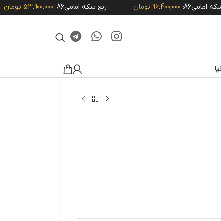
ی86:
96,400,000 تومان
ربع سکه امامی86:
53,900,000 تومان
ا