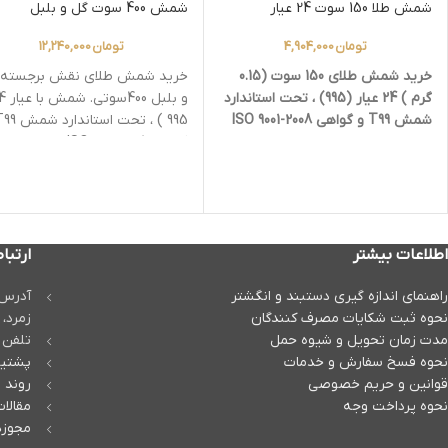
شمش طلا 150 سوت 24 عیار
شمش 400 سوت گل و بلبل
تومان
4,904,000
تومان
12,240,000
خرید شمش طلای 150 سوت (0.15
خرید شمش طلای نقش برجسته 
گرم ) 24 عیار (995) ، تحت استاندارد
شمش T99 و گواهی ISO 9001-2008
در پشت بسته بندی.
گواهی ISO 9001-2008 در پ
بندی.
اطلاعات بیشتر
ارتباط
راهنمای اندازه گیری دستبند و انگشتر
آدرس :
نحوه ثبت شكايات مصرف كنندگان
زمرد، پ
مدت زمان تحويل و شیوه حمل
تلفن تماس
نحوه فسخ سفارش و خدمات
پشتیب
قوانین و حریم خصوصی
روند م
نحوه پرداخت وجه
مقالات
مجوزه