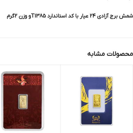
شمش برج آزادی 24 عیار با کد استاندارد T1385و وزن 2گرم
محصولات مشابه