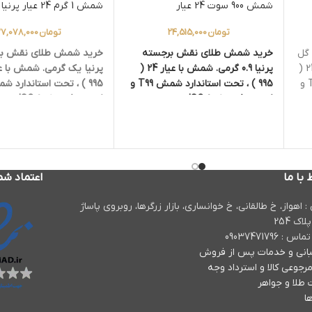
شمش 900 سوت 24 عیار
شمش 1 گرم 24 عیار پرنیا
تومان
24,515,000
تومان
27,078,000
گل
خرید شمش طلای نقش برجسته
خرید شمش طلای نقش ب
و بلبل 400سوتی. شمش با عیار 24 (
پرنیا 0.9 گرمی. شمش با عیار 24 (
995 ) ، تحت استاندارد شمش T99 و
995 ) ، تحت استاندارد شمش T99 و
شت بسته
گواهی ISO 9001-2008 در پشت بسته
گواهی 2008
بندی.
بندی.
 با ما
اعتماد شم
 اهواز، خ طالقانی، خ خوانساری، بازار زرگرها، روبروی پاساژ
لاک 254
 : 09037471796
انی و خدمات پس از فروش
رجوعی کالا و استرداد وجه
 طلا و جواهر
ا