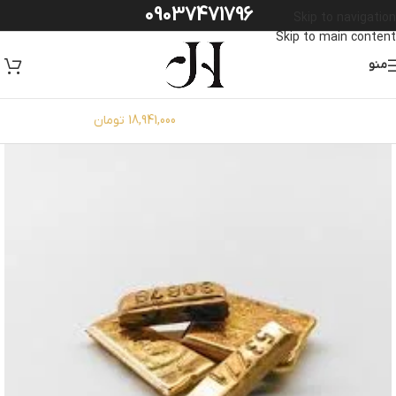
09037471796
Skip to navigation
Skip to main content
منو
طلای 18 عیار:
18,941,000 تومان
سکه امامی86: