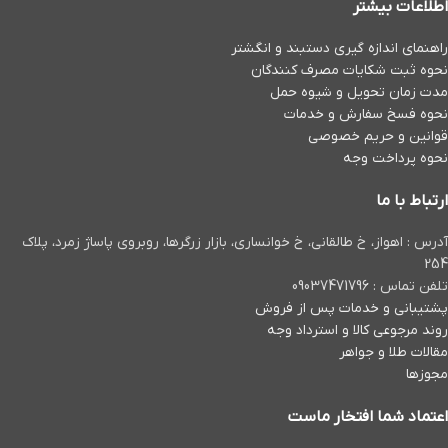
اطلاعات بیشتر
راهنمای اندازه گیری دستبند و انگشتر
نحوه ثبت شكايات مصرف كنندگان
مدت زمان تحويل و شیوه حمل
نحوه فسخ سفارش و خدمات
قوانین و حریم خصوصی
نحوه پرداخت وجه
ارتباط با ما
آدرس : اهواز، خ طالقانی، خ خوانساری، بازار زرگرها، روبروی پاساژ زمرد، پلاک
254
تلفن تماس : 09037471796
پشتیبانی و خدمات پس از فروش
روند مرجوعی کالا و استرداد وجه
مقالات طلا و جواهر
مجوزها
اعتماد شما افتخار ماست