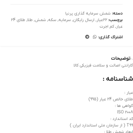
دسته:
شمش سرمایه گذاری پرنیا
برچسب:
22عیار
,
ارسال رایگان
,
سرمایه
,
سکه
,
شمش
,
طلا
,
طلای 24
عیار
,
کم اجرت
اشتراک گذاری:
توضیحات
گارانتی اصالت و سلامت فیزیکی کالا
شناسنامه :
عیار :
طلای خالص 24 عیار (995)
گواهی ها :
ISO 2008
کد استاندارد :
T99 ( از سازمان ملی استاندارد ایران )
ابعاد شمش طلا :