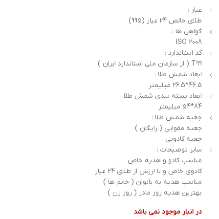
عیار :
طلای خالص 24 عیار (995)
گواهی ها :
ISO 2008
کد استاندارد :
T99 ( از سازمان ملی استاندارد ایران )
ابعاد شمش طلا :
46.5*26.5 میلیمتر
ابعاد بسته بندی شمش طلا :
84*54 میلیمتر
جعبه شمش طلا :
جعبه مقوایی ( رایگان )
جعبه کادویی
سایر توضیحات :
مناسب کادو و هدیه خاص
کادوی خاص و با ارزش از طلای 24 عیار
مناسب هدیه به بانوان ( خانم ها )
بهترین هدیه روز مادر ( روز زن )
در انبار موجود نمی باشد