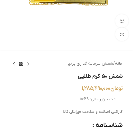
مشاهده 360 درجه
بزرگنمایی تصویر
خانه
/
شمش سرمایه گذاری پرنیا
شمش 50 گرم طلایی
تومان
1,285,490,000
ساعت بروزرسانی:
18:48
گارانتی اصالت و سلامت فیزیکی کالا
شناسنامه :