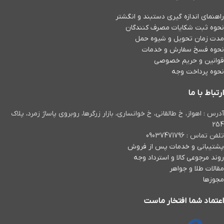
راهنمای اندازه گیری دستبند و انگشتر
نحوه ثبت شكايات مصرف كنندگان
مدت زمان تحويل و شیوه حمل
نحوه فسخ سفارش و خدمات
قوانین و حریم خصوصی
نحوه پرداخت وجه
ارتباط با ما
آدرس : اهواز، خ طالقانی، خ خوانساری، بازار زرگرها، روبروی پاساژ زمرد، پلاک
254
تلفن تماس : 09037471796
پشتیبانی و خدمات پس از فروش
روند مرجوعی کالا و استرداد وجه
مقالات طلا و جواهر
مجوزها
اعتماد شما افتخار ماست