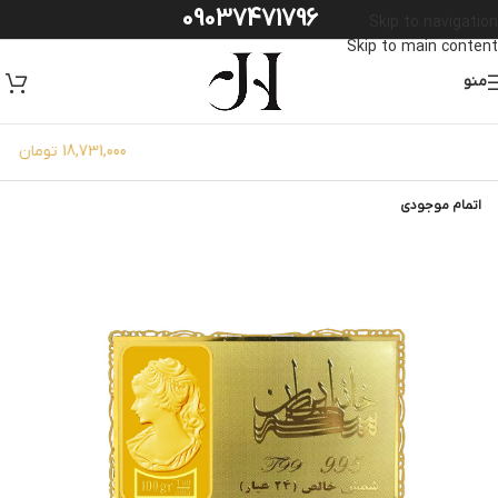
09037471796
Skip to navigation
Skip to main content
منو
طلای 18 عیار:
18,731,000 تومان
اتمام موجودی