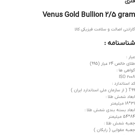
فلزی
Venus Gold Bullion 2/5 gram
گارانتی اصالت و سلامت فیزیکی کالا
شناسنامه :
عیار :
طلای خالص 24 عیار (995)
گواهی ها :
ISO 2008
کد استاندارد :
T99 ( از سازمان ملی استاندارد ایران )
ابعاد شمش طلا :
31*18 میلیمتر
ابعاد بسته بندی شمش طلا :
84*54 میلیمتر
جعبه شمش طلا :
جعبه مقوایی ( رایگان )