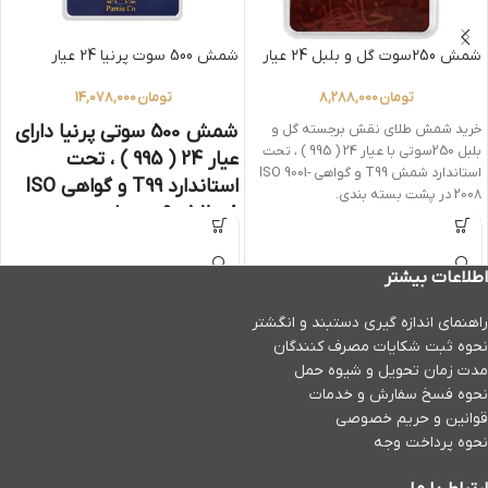
شمش 250سوت گل و بلبل 24 عیار
شمش 500 سوت پرنیا 24 عیار
تومان
8,288,000
تومان
14,078,000
شمش 500 سوتی پرنیا دارای
خرید شمش طلای نقش برجسته گل و
بلبل 250سوتی با عیار 24 ( 995 ) ، تحت
عیار 24 ( 995 ) ، تحت
استاندارد شمش T99 و گواهی ISO 9001-
استاندارد T99 و گواهی ISO
2008 در پشت بسته بندی.
9001-2008 در پشت بسته
بندی
اطلاعات بیشتر
راهنمای اندازه گیری دستبند و انگشتر
نحوه ثبت شكايات مصرف كنندگان
مدت زمان تحويل و شیوه حمل
نحوه فسخ سفارش و خدمات
قوانین و حریم خصوصی
نحوه پرداخت وجه