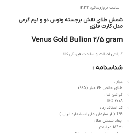
ساعت بروزرسانی:
12:32
شمش طلای نقش برجسته ونوس دو و نیم گرمی
مدل کارت فلزی
Venus Gold Bullion 2/5 gram
گارانتی اصالت و سلامت فیزیکی کالا
شناسنامه :
عیار :
طلای خالص 24 عیار (995)
گواهی ها :
ISO 2008
کد استاندارد :
T99 ( از سازمان ملی استاندارد ایران )
ابعاد شمش طلا :
31*18 میلیمتر