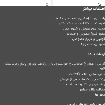
اطلاعات بیشتر
راهنمای اندازه گیری دستبند و انگشتر
نحوه ثبت شكايات مصرف كنندگان
مدت زمان تحويل و شیوه حمل
نحوه فسخ سفارش و خدمات
قوانین و حریم خصوصی
نحوه پرداخت وجه
ارتباط با ما
آدرس : اهواز، خ طالقانی، خ خوانساری، بازار زرگرها، روبروی پاساژ زمرد، پلاک
254
تلفن تماس : 09037471796
پشتیبانی و خدمات پس از فروش
روند مرجوعی کالا و استرداد وجه
مقالات طلا و جواهر
مجوزها
اعتماد شما افتخار ماست