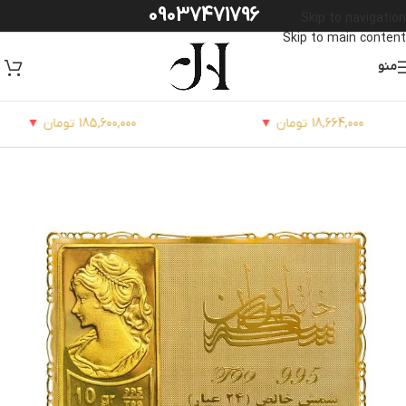
09037471796
Skip to navigation
Skip to main content
منو
18,664,000 تومان
▼
سکه امامی86:
185,600,000 تومان
▼