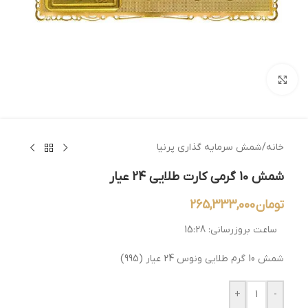
بزرگنمایی تصویر
خانه
/
شمش سرمایه گذاری پرنیا
شمش 10 گرمی کارت طلایی 24 عیار
تومان
265,333,000
ساعت بروزرسانی:
15:28
شمش 10 گرم طلایی ونوس 24 عیار (995)
+
-