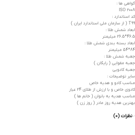
گواهی ها :
ISO 2008
کد استاندارد :
T99 ( از سازمان ملی استاندارد ایران )
ابعاد شمش طلا :
46.5*26.5 میلیمتر
ابعاد بسته بندی شمش طلا :
84*54 میلیمتر
جعبه شمش طلا :
جعبه مقوایی ( رایگان )
جعبه کادویی
سایر توضیحات :
مناسب کادو و هدیه خاص
کادوی خاص و با ارزش از طلای 24 عیار
مناسب هدیه به بانوان ( خانم ها )
بهترین هدیه روز مادر ( روز زن )
نظرات (0)