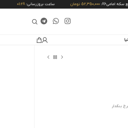
 امامی86:
52,350,000 تومان
ساعت بروزرسانی:
01:28
ا
خ بنکدار