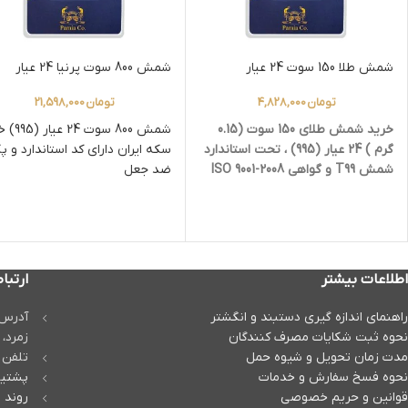
شمش طلا 150 سوت 24 عیار
شمش 800 سوت پرنیا 24 عیار
تومان
4,828,000
تومان
21,598,000
خرید شمش طلای 150 سوت (0.15
شمش 800 سوت 24
گرم ) 24 عیار (995) ، تحت استاندارد
سکه ایران دارای کد استاندارد و پ
شمش T99 و گواهی ISO 9001-2008
ضد جعل
در پشت بسته بندی.
اطلاعات بیشتر
ارتباط
راهنمای اندازه گیری دستبند و انگشتر
آدرس :
نحوه ثبت شكايات مصرف كنندگان
زمرد، پ
مدت زمان تحويل و شیوه حمل
تلفن تماس
نحوه فسخ سفارش و خدمات
پشتیب
قوانین و حریم خصوصی
روند م