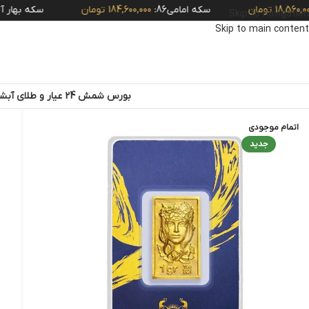
 تومان
سکه امامی86:
184,600,000 تومان
سکه بهار آزادی
Skip to navigation
Skip to main content
بورس شمش 24 عیار و طلای آبشده
اتمام موجودی
جدید